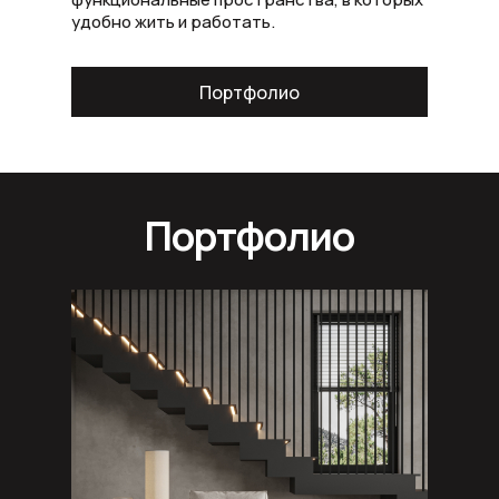
удобно жить и работать.
Проектирование
Ремонт
Строител
Контакт
Портфолио
Портфолио