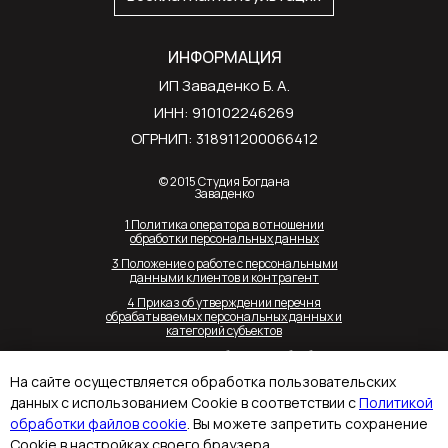
ИНФОРМАЦИЯ
ИП Заваденко Б. А.
ИНН: 910102246269
ОГРНИП: 318911200066412
© 2015 Студия Богдана
Заваденко
1 Политика оператора в отношении
обработки персональных данных
3 Положение о работе с персональными
данными клиентов и контрагент
4 Приказ об утверждении перечня
обрабатываемых персональных данных и
категорий субъектов
7 Форма согласия субъекта на обработку
персональных данных
На сайте осуществляется обработка пользовательских
12. Политика обработки файлов cookie
данных с использованием Cookie в соответствии с
Политикой
14 2 Уведомление об обработке
обработки файлов cookie
. Вы можете запретить сохранение
персональных данных полное
Cookie в настройках своего браузера.