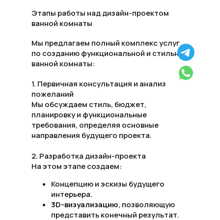
Этапы работы над дизайн-проектом
ванной комнаты
Мы предлагаем полный комплекс услуг
по созданию функциональной и стильной
ванной комнаты:
Получить расчет
1. Первичная консультация и анализ
пожеланий
Мы обсуждаем стиль, бюджет,
планировку и функциональные
требования, определяя основные
направления будущего проекта.
2. Разработка дизайн-проекта
На этом этапе создаем:
зайн
Концепцию и эскизы будущего
Ремонт
Строительство
ерьера
Контакты
Недвижимость
интерьера.
3D-визуализацию
, позволяющую
представить конечный результат.